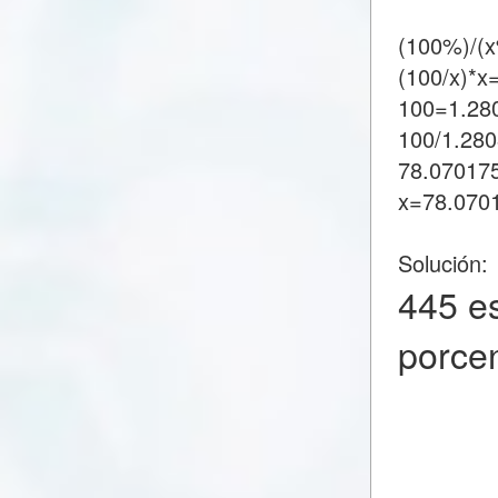
(100%)/(
(100/x)*x
100=1.28
100/1.28
78.07017
x=78.070
Solución:
445 e
porce