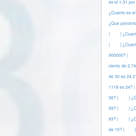
es el 1.31 por
¿Cuanto es el
¿Que porcent
|
| ¿Cuant
|
| ¿Cuant
900000? |
ciento de 2.74
de 30 es 24.2
1118 es 24? |
56? |
| ¿
59? |
| ¿
93? |
| ¿
de 15? |