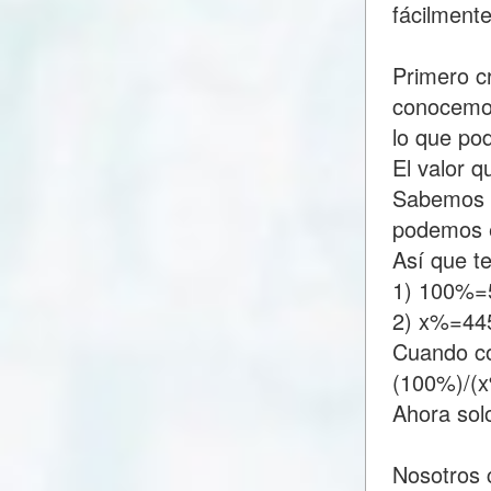
fácilment
Primero c
conocemos
lo que p
El valor 
Sabemos q
podemos e
Así que t
1) 100%=
2) x%=44
Cuando c
(100%)/(
Ahora sol
Nosotros 