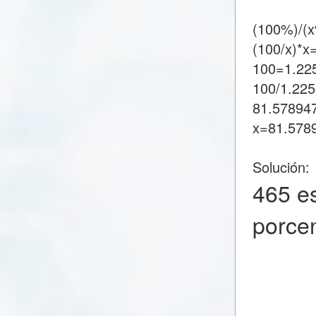
(100%)/(
(100/x)*x
100=1.22
100/1.22
81.57894
x=81.578
Solución:
465 e
porce