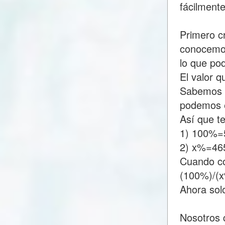
fácilment
Primero c
conocemos
lo que p
El valor 
Sabemos q
podemos e
Así que t
1) 100%=
2) x%=46
Cuando c
(100%)/(
Ahora sol
Nosotros 