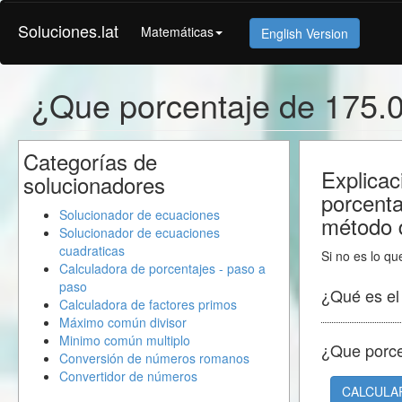
Soluciones.lat
Matemáticas
English Version
¿Que porcentaje de 175.
Categorías de
Explicac
solucionadores
porcent
Solucionador de ecuaciones
método d
Solucionador de ecuaciones
cuadraticas
Si no es lo qu
Calculadora de porcentajes - paso a
paso
¿Qué es e
Calculadora de factores primos
Máximo común divisor
Minimo común multiplo
¿Que porc
Conversión de números romanos
Convertidor de números
CALCULA