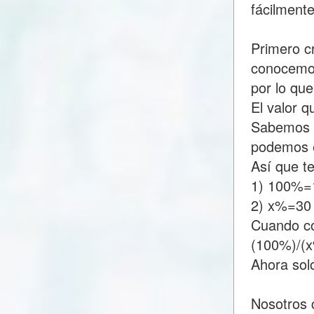
fácilment
Primero c
conocemos
por lo qu
El valor 
Sabemos q
podemos e
Así que t
1) 100%=
2) x%=30
Cuando c
(100%)/(
Ahora sol
Nosotros 