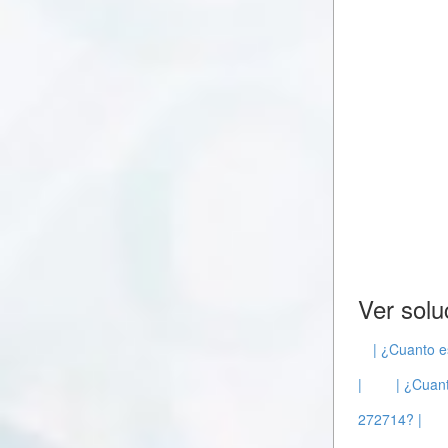
Ver solu
| ¿Cuanto e
|
| ¿Cuant
272714? |