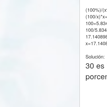
(100%)/(
(100/x)*x
100=5.83
100/5.83
17.14089
x=17.140
Solución:
30 es
porce