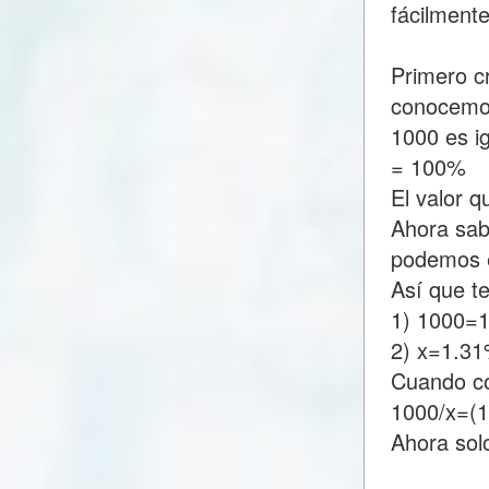
fácilment
Primero c
conocemo
1000 es i
= 100%
El valor 
Ahora sab
podemos e
Así que t
1) 1000=
2) x=1.3
Cuando c
1000/x=(
Ahora sol