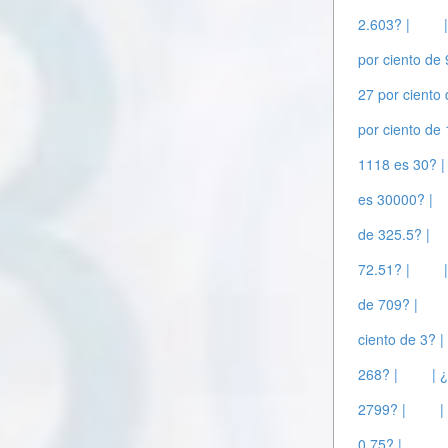
2.603? |
por ciento de
27 por ciento
por ciento de
1118 es 30? |
es 30000? |
de 325.5? |
72.51? |
de 709? |
ciento de 3? |
268? |
| 
2799? |
|
0.75? |