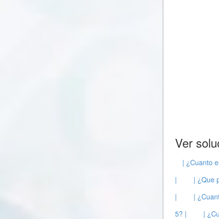
Ver solu
| ¿Cuanto e
|
| ¿Que 
|
| ¿Cuant
5? |
| ¿C