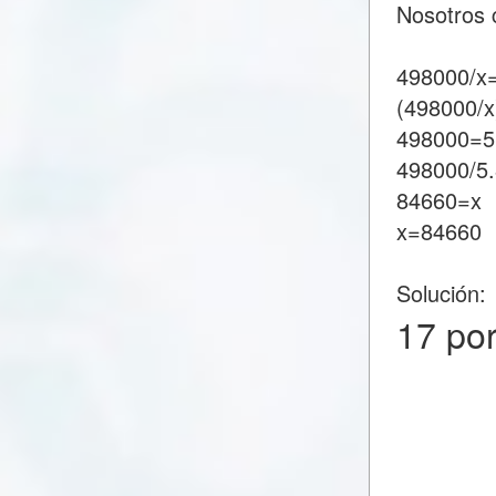
Nosotros 
498000/x
(498000/x
498000=5
498000/5
84660=x
x=84660
Solución:
17 po