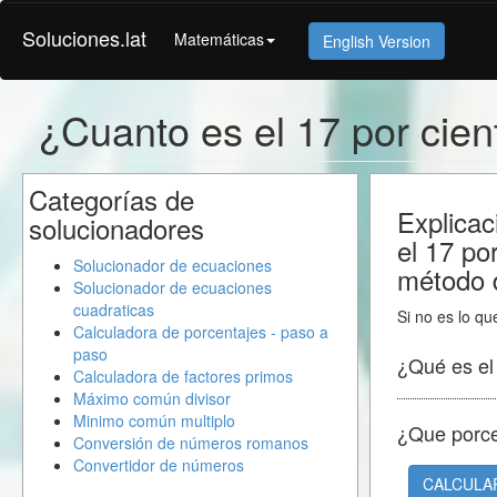
Soluciones.lat
Matemáticas
English Version
¿Cuanto es el 17 por cie
Categorías de
Explicac
solucionadores
el 17 po
Solucionador de ecuaciones
método d
Solucionador de ecuaciones
cuadraticas
Si no es lo qu
Calculadora de porcentajes - paso a
paso
¿Qué es e
Calculadora de factores primos
Máximo común divisor
Minimo común multiplo
¿Que porc
Conversión de números romanos
Convertidor de números
CALCULA