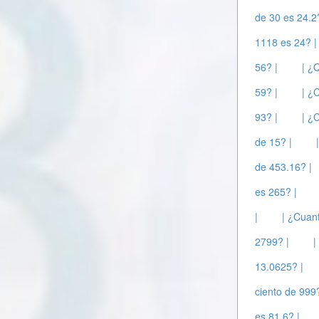
de 30 es 24.2
1118 es 24? |
56? |
| ¿
59? |
| ¿
93? |
| ¿
de 15? |
de 453.16? |
es 265? |
|
| ¿Cuant
2799? |
|
13.0625? |
ciento de 999?
es 81.6? |