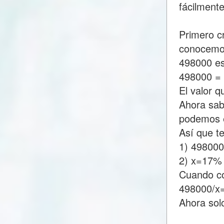
fácilment
Primero c
conocemo
498000 es
498000 =
El valor 
Ahora sab
podemos e
Así que t
1) 49800
2) x=17%
Cuando c
498000/x
Ahora sol