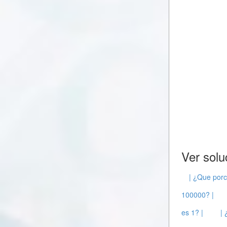
Ver solu
| ¿Que porc
100000? |
es 1? |
|