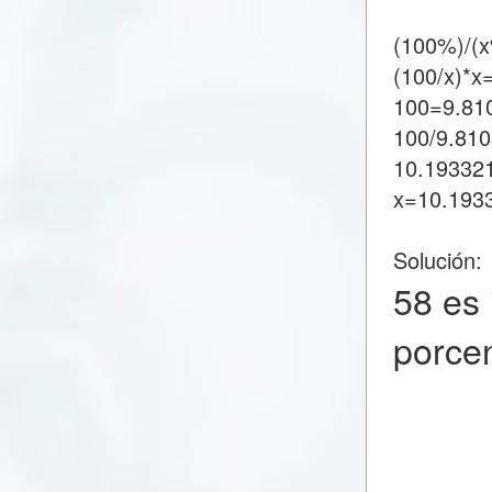
(100%)/(
(100/x)*x
100=9.81
100/9.81
10.19332
x=10.193
Solución:
58 es
porce