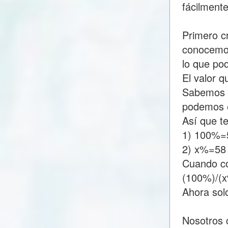
fácilment
Primero c
conocemos
lo que p
El valor 
Sabemos q
podemos e
Así que t
1) 100%=
2) x%=58
Cuando c
(100%)/(
Ahora sol
Nosotros 