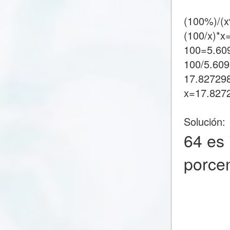
(100%)/(
(100/x)*x
100=5.60
100/5.60
17.82729
x=17.827
Solución:
64 es
porce