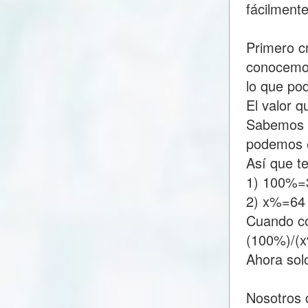
fácilment
Primero c
conocemos
lo que p
El valor 
Sabemos q
podemos e
Así que t
1) 100%=
2) x%=64
Cuando c
(100%)/(
Ahora sol
Nosotros 