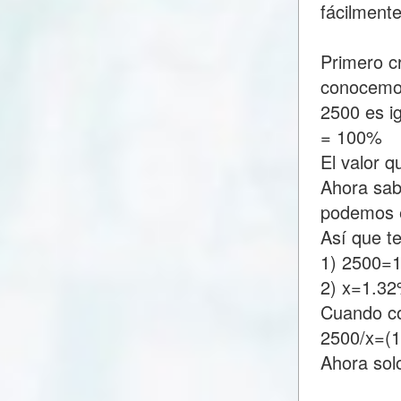
fácilment
Primero c
conocemo
2500 es i
= 100%
El valor 
Ahora sab
podemos e
Así que t
1) 2500=
2) x=1.3
Cuando c
2500/x=(
Ahora sol