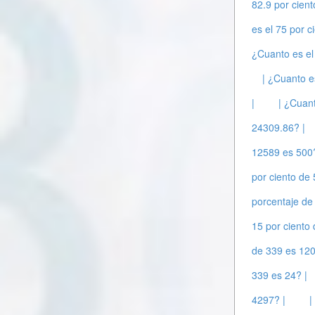
82.9 por cien
es el 75 por c
¿Cuanto es el
| ¿Cuanto e
|
| ¿Cuant
24309.86? |
12589 es 500?
por ciento de 
porcentaje de
15 por ciento
de 339 es 120
339 es 24? |
4297? |
|