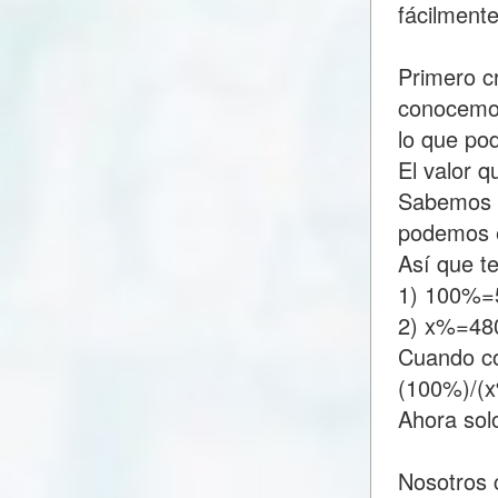
fácilment
Primero c
conocemos
lo que p
El valor 
Sabemos q
podemos e
Así que t
1) 100%=
2) x%=48
Cuando c
(100%)/(
Ahora sol
Nosotros 