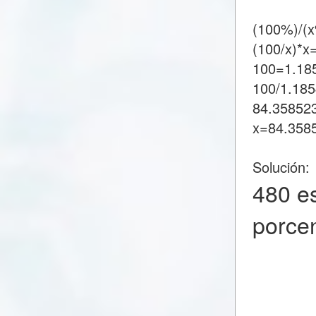
(100%)/(
(100/x)*x
100=1.18
100/1.18
84.35852
x=84.358
Solución:
480 e
porce