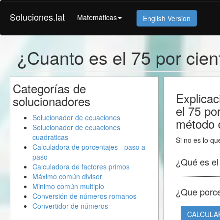
Soluciones.lat
Matemáticas
English Version
¿Cuanto es el 75 por cie
Categorías de
Explicac
solucionadores
el 75 po
Solucionador de ecuaciones
método d
Solucionador de ecuaciones
cuadraticas
Si no es lo qu
Calculadora de porcentajes - paso a
paso
¿Qué es e
Calculadora de factores primos
Máximo común divisor
Minimo común multiplo
¿Que porc
Conversión de números romanos
Convertidor de números
CALCULA