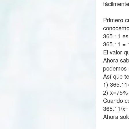
fácilment
Primero c
conocemo
365.11 es
365.11 =
El valor 
Ahora sab
podemos e
Así que t
1) 365.1
2) x=75%
Cuando c
365.11/x
Ahora sol