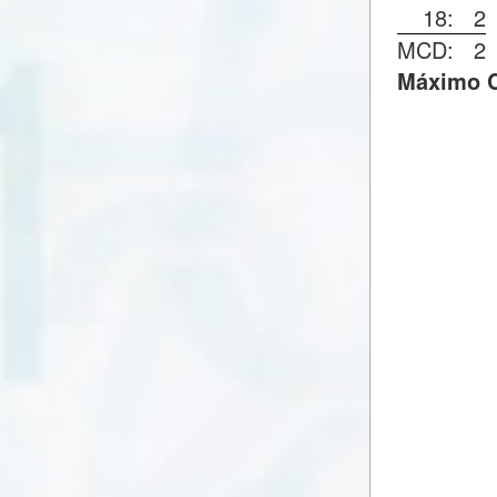
18:
2
MCD:
2
Máximo C