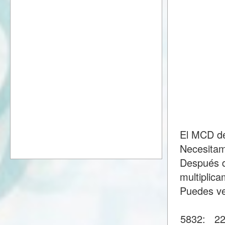
El MCD de
Necesitam
Después d
multiplic
Puedes ve
5832:
2