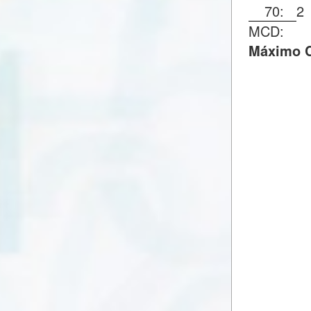
70:
2
MCD:
Máximo C