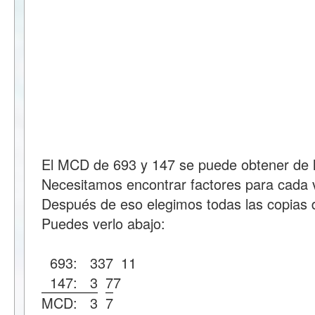
El MCD de 693 y 147 se puede obtener de l
Necesitamos encontrar factores para cada v
Después de eso elegimos todas las copias d
Puedes verlo abajo:
693:
3
3
7
11
147:
3
7
7
MCD:
3
7