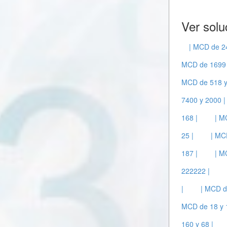
Ver solu
| MCD de 2
MCD de 1699 
MCD de 518 y
7400 y 2000 |
168 |
| M
25 |
| MC
187 |
| M
222222 |
|
| MCD d
MCD de 18 y 
160 y 68 |