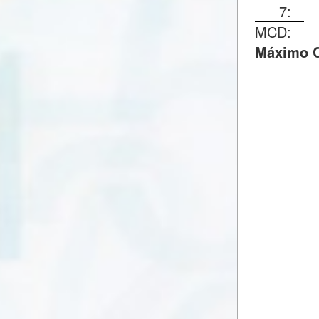
7:
MCD:
Máximo C