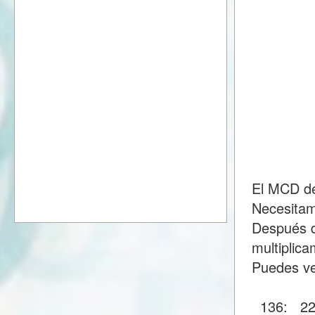
El MCD de
Necesitam
Después d
multiplic
Puedes ve
136:
2