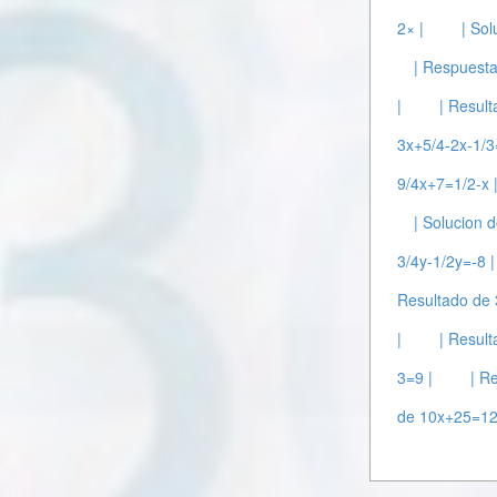
2× |
| Sol
| Respuesta
|
| Resul
3x+5/4-2x-1/3
9/4x+7=1/2-x 
| Solucion 
3/4y-1/2y=-8 |
Resultado de 
|
| Resul
3=9 |
| R
de 10x+25=12