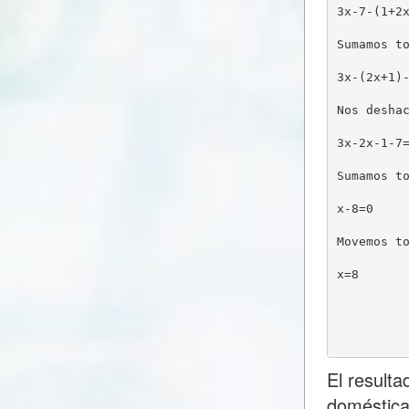
3x-7-(1+2
Sumamos t
3x-(2x+1)
Nos desha
3x-2x-1-7
Sumamos t
x-8=0
Movemos t
x=8
El result
doméstica