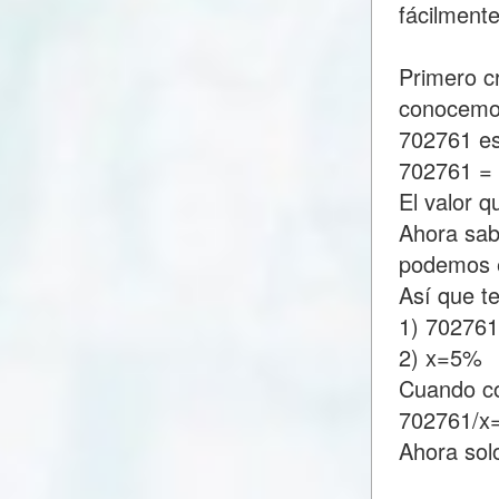
fácilment
Primero c
conocemo
702761 es
702761 =
El valor 
Ahora sab
podemos e
Así que t
1) 70276
2) x=5%
Cuando c
702761/x
Ahora sol