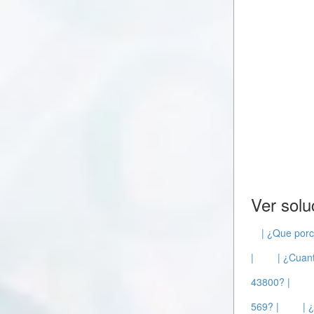
Ver solu
| ¿Que porc
|
| ¿Cuant
43800? |
569? |
| 