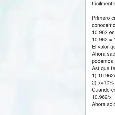
fácilment
Primero c
conocemo
10.962 es
10.962 =
El valor 
Ahora sab
podemos e
Así que t
1) 10.96
2) x=10%
Cuando c
10.962/x
Ahora sol