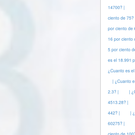
14700? |
ciento de 75? 
por ciento de 
16 por ciento
5 por ciento d
es el 18.991 p
¿Cuanto es el
| ¿Cuanto e
2.3? |
| ¿
4513.28? |
442? |
| 
60275? |
ciento de 100?