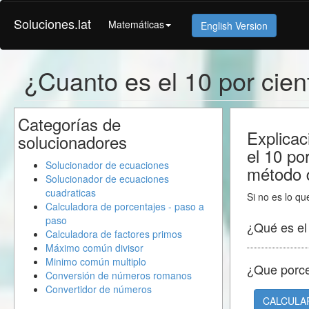
Soluciones.lat
Matemáticas
English Version
¿Cuanto es el 10 por cie
Categorías de
Explicac
solucionadores
el 10 po
Solucionador de ecuaciones
método d
Solucionador de ecuaciones
cuadraticas
Si no es lo qu
Calculadora de porcentajes - paso a
paso
¿Qué es e
Calculadora de factores primos
Máximo común divisor
Minimo común multiplo
¿Que porc
Conversión de números romanos
Convertidor de números
CALCULA