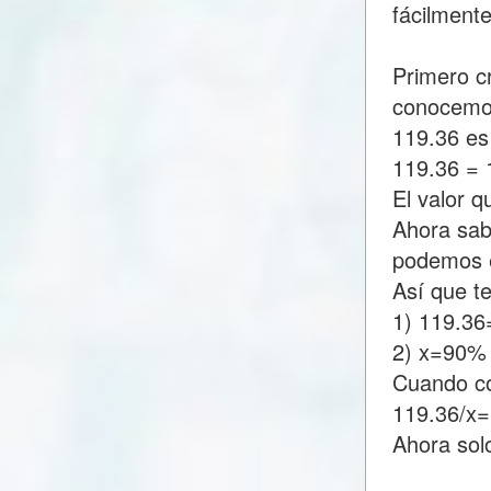
fácilment
Primero c
conocemo
119.36 es
119.36 =
El valor 
Ahora sab
podemos e
Así que t
1) 119.3
2) x=90%
Cuando c
119.36/x
Ahora sol