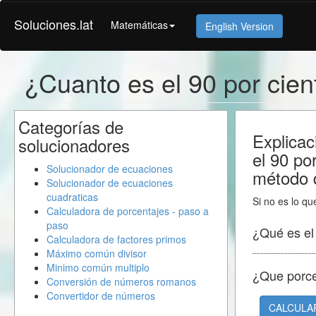
Soluciones.lat
Matemáticas
English Version
¿Cuanto es el 90 por cie
Categorías de
Explicac
solucionadores
el 90 po
Solucionador de ecuaciones
método d
Solucionador de ecuaciones
cuadraticas
Si no es lo qu
Calculadora de porcentajes - paso a
paso
¿Qué es e
Calculadora de factores primos
Máximo común divisor
Minimo común multiplo
¿Que porc
Conversión de números romanos
Convertidor de números
CALCULA