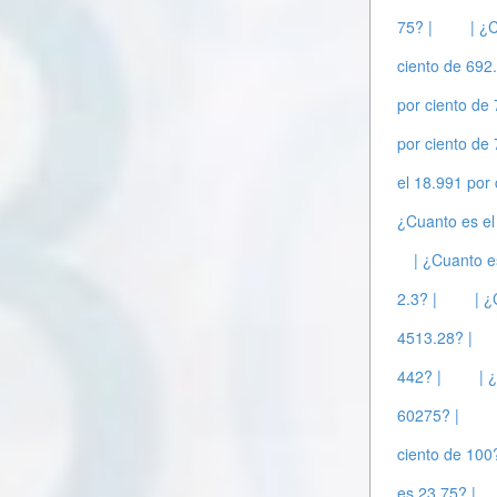
75? |
| ¿
ciento de 692
por ciento de
por ciento de
el 18.991 por 
¿Cuanto es el
| ¿Cuanto e
2.3? |
| ¿
4513.28? |
442? |
| 
60275? |
ciento de 100?
es 23.75? |