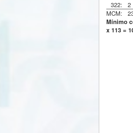
322:
2
MCM:
2
Mínimo c
x 113 = 