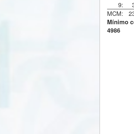
9:
MCM:
2
Mínimo c
4986