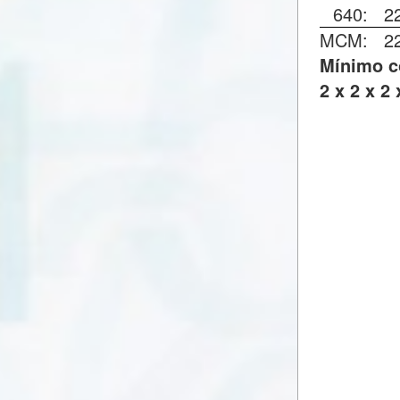
640:
2
MCM:
2
Mínimo c
2 x 2 x 2 