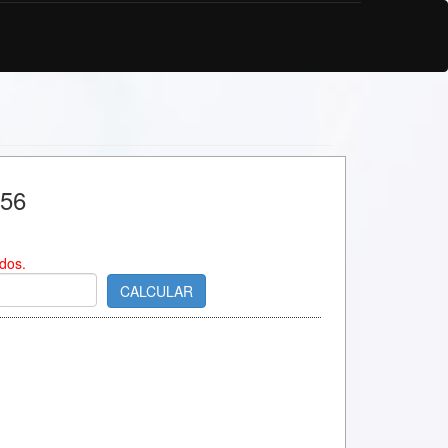
456
dos.
CALCULAR