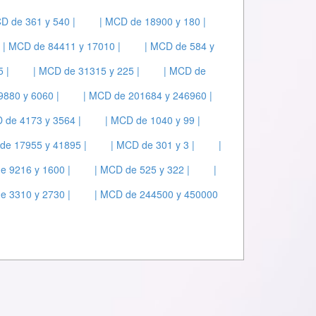
D de 361 y 540 |
| MCD de 18900 y 180 |
| MCD de 84411 y 17010 |
| MCD de 584 y
 |
| MCD de 31315 y 225 |
| MCD de
9880 y 6060 |
| MCD de 201684 y 246960 |
 de 4173 y 3564 |
| MCD de 1040 y 99 |
de 17955 y 41895 |
| MCD de 301 y 3 |
|
e 9216 y 1600 |
| MCD de 525 y 322 |
|
e 3310 y 2730 |
| MCD de 244500 y 450000