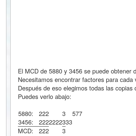
El MCD de 5880 y 3456 se puede obtener de
Necesitamos encontrar factores para cada v
Después de eso elegimos todas las copias d
Puedes verlo abajo:
5880:
2
2
2
3
5
7
7
3456:
2
2
2
2
2
2
2
3
3
3
MCD:
2
2
2
3