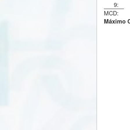
9:
MCD:
Máximo C