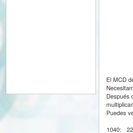
El MCD de
Necesitam
Después d
multiplic
Puedes ve
1040:
2