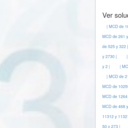
Ver solu
| MCD de 10
MCD de 261 y
de 525 y 322 
y 2730 |
y 2 |
| MC
| MCD de 21
MCD de 10259
MCD de 1264 
MCD de 468 y
11312 y 11321
50 y 273 |