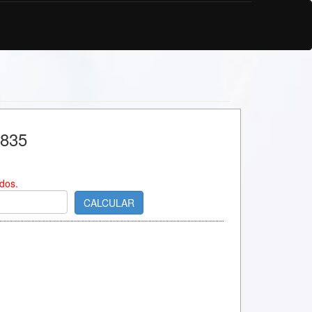
7835
dos.
CALCULAR