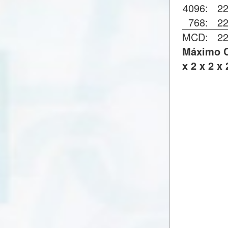
4096:
2
768:
2
MCD:
2
Máximo C
x 2 x 2 x 