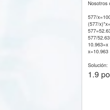
Nosotros 
577/x=100
(577/x)*x
577=52.6
577/52.6
10.963=x
x=10.963
Solución:
1.9 p