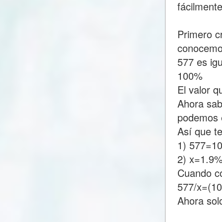
fácilment
Primero c
conocemo
577 es ig
100%
El valor 
Ahora sab
podemos e
Así que t
1) 577=1
2) x=1.9
Cuando c
577/x=(1
Ahora sol