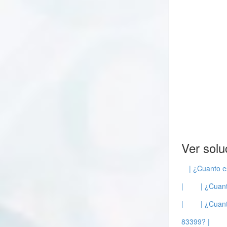
Ver solu
| ¿Cuanto e
|
| ¿Cuant
|
| ¿Cuant
83399? |