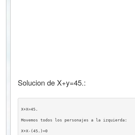
Solucion de X+y=45.:
X+X=45.
Movemos todos los personajes a la izquierda:
X+X-(45.)=0