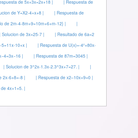
espuesta de 5x+3x=2x+18 |
| Respuesta de
lucion de Y=X2-4×x+8 |
| Respuesta de
ado de 2m-4-8m+9=10m+6+m-12} |
|
| Solucion de 3x=25-7 |
| Resultado de 6a=2
x-5=11x-10+x |
| Respuesta de U(x)=-4²+80x-
6x−4=3x−16 |
| Respuesta de 87m=3045 |
| Solucion de 3^2x-1.3x-2.3^3x+7=27. |
|
e 2x-6+8=-8 |
| Respuesta de x2–10x+9=0 |
 de 4x+1=5. |