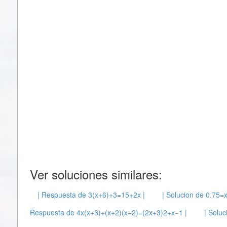
Ver soluciones similares:
| Respuesta de 3(x+6)+3=15+2x |
| Solucion de 0.75=x
Respuesta de 4x(x+3)+(x+2)(x−2)=(2x+3)2+x−1 |
| Solu