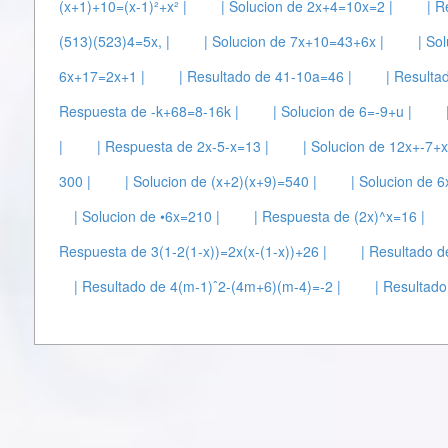
(x+1)+10=(x-1)²+x² |
| Solucion de 2x+4=10x=2 |
| R
(513)(523)4=5x, |
| Solucion de 7x+10=43+6x |
| So
6x+17=2x+1 |
| Resultado de 41-10a=46 |
| Result
Respuesta de -k+68=8-16k |
| Solucion de 6=-9+u |
|
| Respuesta de 2x-5-x=13 |
| Solucion de 12x+-7+
300 |
| Solucion de (x+2)(x+9)=540 |
| Solucion de 
| Solucion de •6x=210 |
| Respuesta de (2x)^x=16 |
Respuesta de 3(1-2(1-x))=2x(x-(1-x))+26 |
| Resultado d
| Resultado de 4(m-1)ˆ2-(4m+6)(m-4)=-2 |
| Resultado