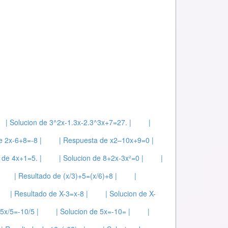
| Solucion de 3^2x-1.3x-2.3^3x+7=27. |
|
e 2x-6+8=-8 |
| Respuesta de x2–10x+9=0 |
 de 4x+1=5. |
| Solucion de 8+2x-3x²=0 |
|
| Resultado de (x/3)+5=(x/6)+8 |
|
| Resultado de X-3=x-8 |
| Solucion de X-
 5x/5=-10/5 |
| Solucion de 5x=-10= |
|