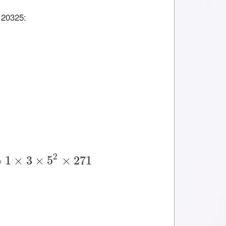
 20325:
2
1
×
3
×
5
×
271
=