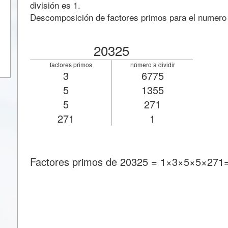
división es 1.
Descomposición de factores primos para el numero
20325
factores primos
número a dividir
3
6775
5
1355
5
271
271
1
Factores primos de 20325 = 1×3×5×5×271