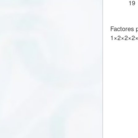
19
Factores 
1×2×2×2