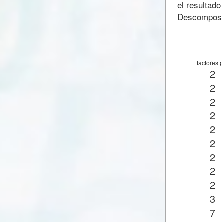
el resultado
Descomposic
factores 
2
2
2
2
2
2
2
2
2
3
7