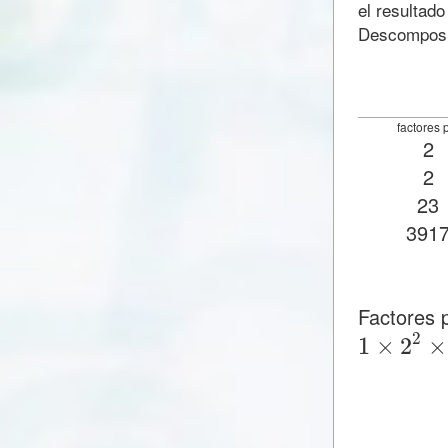
el resultado
Descomposic
factores 
2
2
23
391
Factores
2
1
×
2
×