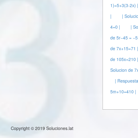
1)=5+3(3-2x) 
|
| Soluci
4=0 |
| S
de 5r−45 = −5
de 7x+15=71 
de 105x=210 
Solucion de 7
| Respuesta
5m+10=410 |
Copyright © 2019 Soluciones.lat