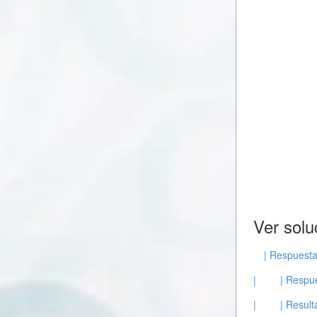
Ver solu
| Respuesta
|
| Respu
|
| Resul