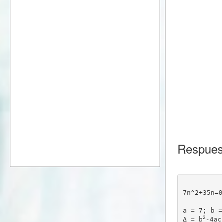
Respues
7n^2+35n=
a = 7; b 
2
Δ = b
-4ac