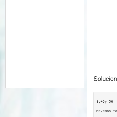
Solucio
3y+5y=56
Movemos t