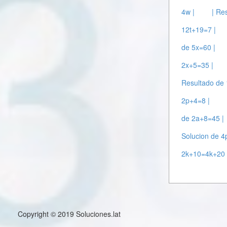
4w |
| Re
12t+19=7 |
de 5x=60 |
2x+5=35 |
Resultado de
2p+4=8 |
de 2a+8=45 |
Solucion de 4
2k+10=4k+20 
Copyright © 2019 Soluciones.lat