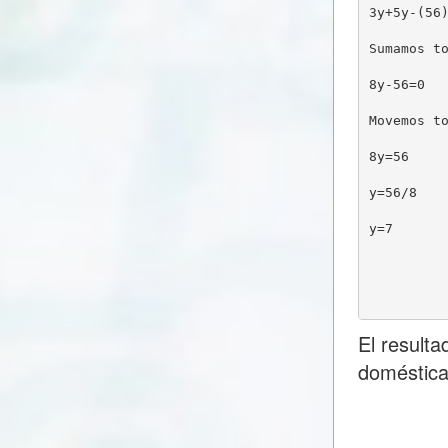
3y+5y-(56
Sumamos t
8y-56=0
Movemos t
8y=56
y=56/8
y=7
El result
doméstica