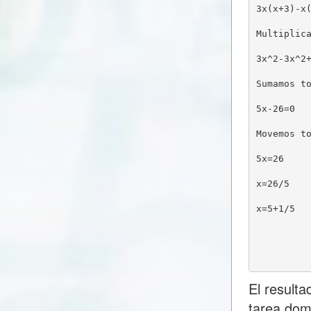
3x(x+3)-x
Multiplic
3x^2-3x^2
Sumamos t
5x-26=0
Movemos t
5x=26
x=26/5
x=5+1/5
El result
tarea dom