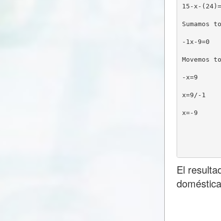
15-x-(24)
Sumamos t
-1x-9=0
Movemos t
-x=9
x=9/-1
x=-9
El result
doméstica