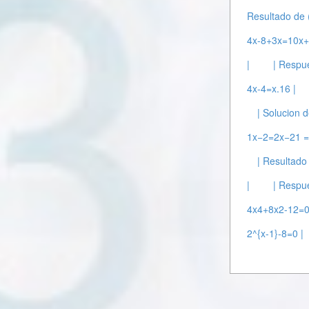
Resultado de 
4x-8+3x=10x+
|
| Respu
4x-4=x.16 |
| Solucion 
1x−2=2x−21 ​=
| Resultado
|
| Respu
4x4+8x2-12=0
2^{x-1}-8=0 |