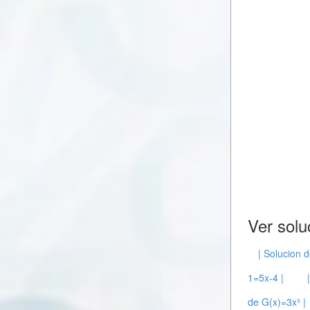
Ver solu
| Solucion 
1=5x-4 |
de G(x)=3x³ |