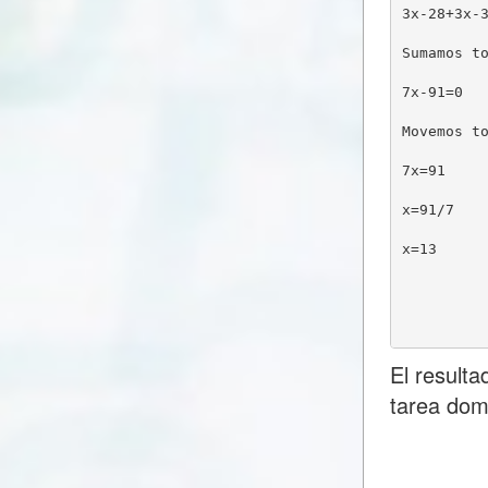
3x-28+3x-
Sumamos t
7x-91=0
Movemos t
7x=91
x=91/7
x=13
El result
tarea dom