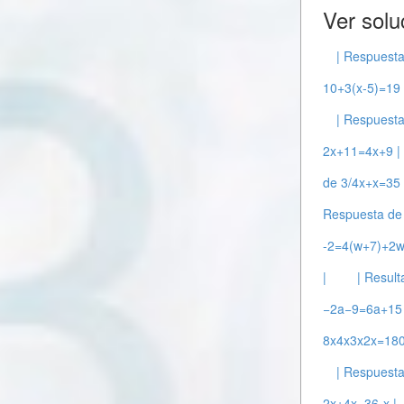
Ver solu
| Respuesta
10+3(x-5)=19 
| Respuest
2x+11=4x+9 |
de 3/4​x+x=35 
Respuesta de
-2=4(w+7)+2w
|
| Result
−2a−9=6a+15 
8x4x3x2x=180
| Respuesta
2x+4x=36-x |