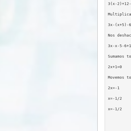
3(x-2)+12
Multiplic
3x-(x+5)-
Nos desha
3x-x-5-6+
Sumamos t
2x+1=0
Movemos t
2x=-1
x=-1/2
x=-1/2