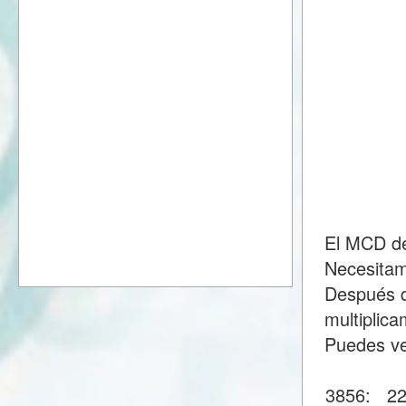
El MCD de
Necesitam
Después d
multiplic
Puedes ve
3856:
2