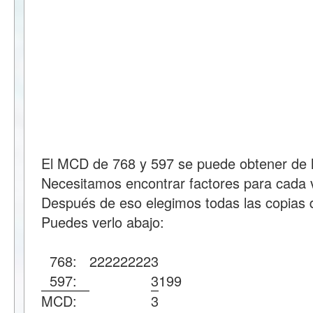
El MCD de 768 y 597 se puede obtener de l
Necesitamos encontrar factores para cada v
Después de eso elegimos todas las copias d
Puedes verlo abajo:
768:
2
2
2
2
2
2
2
2
3
597:
3
199
MCD:
3