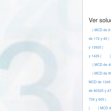
Ver solu
| MCD de 61
de 172 y 45 |
y 13920 |
y 1426 |
| MCD de 4
| MCD de 85
MCD de 1345 
de 80325 y 47
734 y 600 |
|
| MCD d