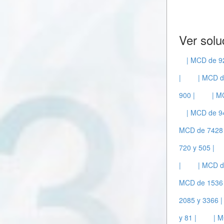
Ver solu
| MCD de 9
|
| MCD d
900 |
| M
| MCD de 94
MCD de 7428 
720 y 505 |
|
| MCD d
MCD de 1536 
2085 y 3366 |
y 81 |
| M