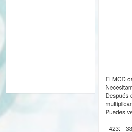
El MCD de
Necesitam
Después d
multiplic
Puedes ve
423:
3