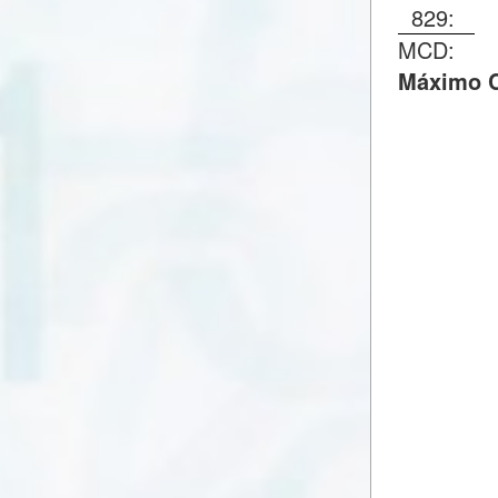
829:
MCD:
Máximo C