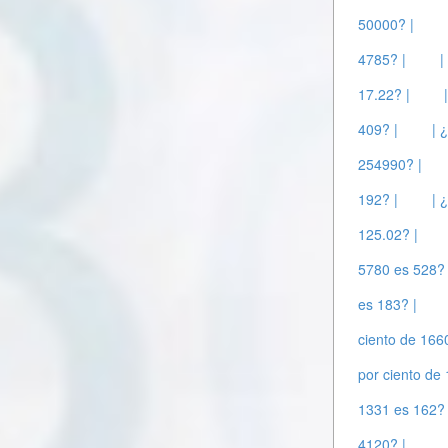
50000? |
4785? |
|
17.22? |
409? |
| 
254990? |
192? |
| 
125.02? |
5780 es 528? 
es 183? |
ciento de 166
por ciento de
1331 es 162? 
4120? |