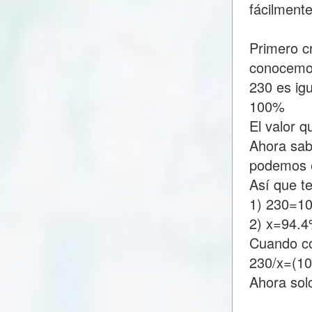
fácilment
Primero c
conocemo
230 es ig
100%
El valor 
Ahora sab
podemos e
Así que t
1) 230=1
2) x=94.
Cuando c
230/x=(1
Ahora sol