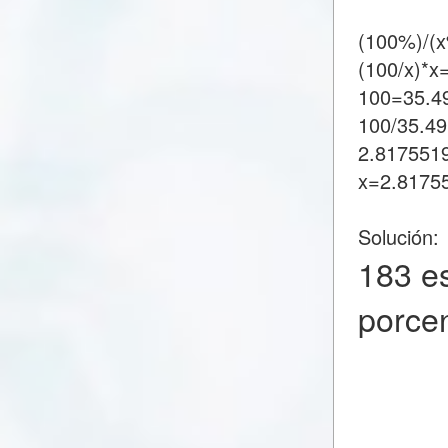
(100%)/(
(100/x)*x
100=35.4
100/35.4
2.817551
x=2.8175
Solución:
183 e
porce