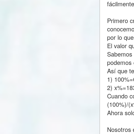
fácilment
Primero c
conocemos
por lo qu
El valor 
Sabemos q
podemos e
Así que t
1) 100%=
2) x%=18
Cuando c
(100%)/(
Ahora sol
Nosotros 