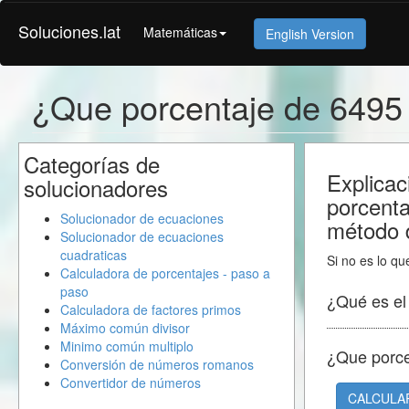
Soluciones.lat
Matemáticas
English Version
¿Que porcentaje de 6495
Categorías de
Explicac
solucionadores
porcent
Solucionador de ecuaciones
método d
Solucionador de ecuaciones
cuadraticas
Si no es lo qu
Calculadora de porcentajes - paso a
paso
¿Qué es e
Calculadora de factores primos
Máximo común divisor
Minimo común multiplo
¿Que porc
Conversión de números romanos
Convertidor de números
CALCULA