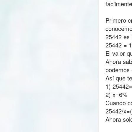
fácilment
Primero c
conocemo
25442 es 
25442 = 
El valor 
Ahora sab
podemos e
Así que t
1) 25442
2) x=6%
Cuando c
25442/x=
Ahora sol