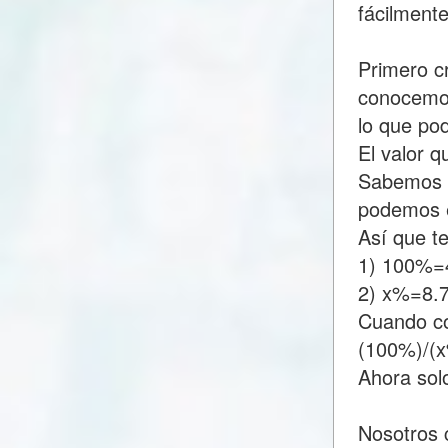
fácilment
Primero c
conocemos
lo que p
El valor 
Sabemos q
podemos e
Así que t
1) 100%=
2) x%=8.
Cuando c
(100%)/(
Ahora sol
Nosotros 