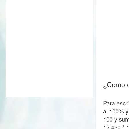
¿Como c
Para escr
al 100% y
100 y suma
12.450 *