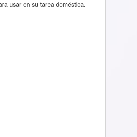
ara usar en su tarea doméstica.