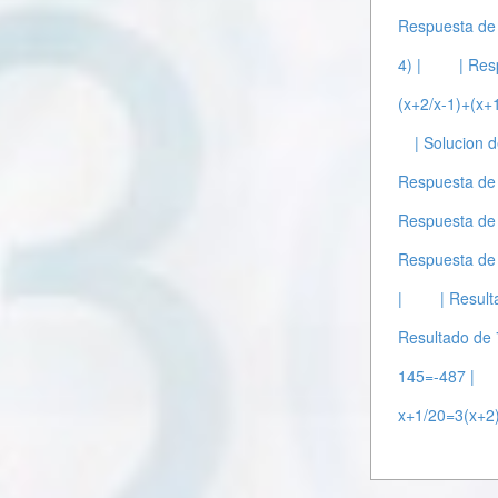
Respuesta de
4) |
| Res
(x+2/x-1)+(x+1
| Solucion 
Respuesta de
Respuesta de
Respuesta de 
|
| Resul
Resultado de
145=-487 |
x+1/20=3(x+2)