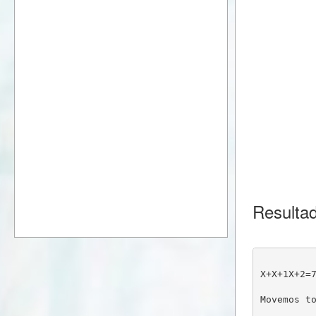
Resulta
X+X+1X+2=
Movemos t