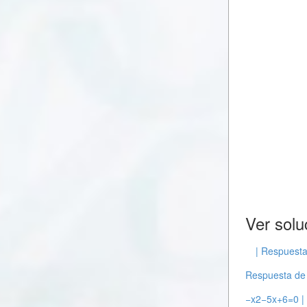
Ver solu
| Respuesta
Respuesta de
−x2−5x+6=0 |