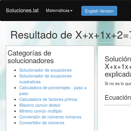
Soluciones.lat
Matemáticas
English Version
Resultado de X+x+1x+2=
Categorías de
Solución
solucionadores
X+x+1x+
Solucionador de ecuaciones
explicad
Solucionador de ecuaciones
cuadraticas
Si no es lo qu
Calculadora de porcentajes - paso a
paso
Ecuación
Calculadora de factores primos
Máximo común divisor
Minimo común multiplo
Conversión de números romanos
Convertidor de números