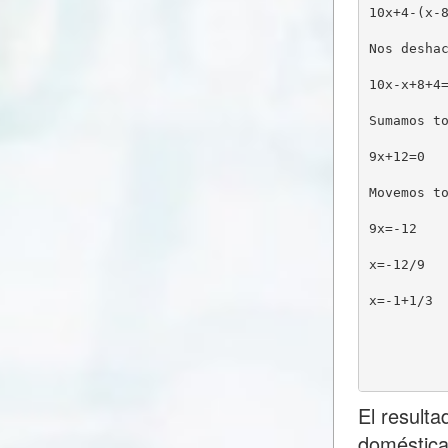
10x+4-(x-
Nos desha
10x-x+8+4
Sumamos t
9x+12=0
Movemos t
9x=-12
x=-12/9
x=-1+1/3
El result
doméstica