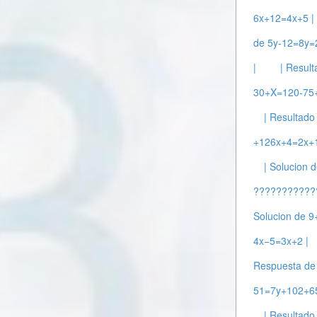
6x+12=4x+5 |
de 5y-12=8y=
|
| Resul
30+X=120-75+
| Resultad
+126x+4=2x+1
| Solucion 
???????????
Solucion de 9
4x−5=3x+2 |
Respuesta de
51=7y+102+65
| Resultado